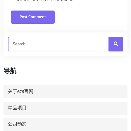
导航
关于678官网
精品项目
公司动态