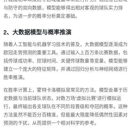
与防守的双向数据，模型能够得出相对客观的球队实力排
名，为进一步的概率分析奠定基础。
2、大数据模型与概率推演
随着人工智能与机器学习技术的普及，大数据模型逐渐成为
欧冠走势预测的重要工具。通过输入上百万条比赛数据，包
括传球成功率、控球时间、关键传球数量等变量，模型能够
建立一个庞大的特征矩阵，并通过回归分析与神经网络进行
胜率推演。
在胜率计算上，蒙特卡洛模拟是常见的方法。模型会基于历
史数据与当前球队状态，对数万场“虚拟比赛”进行模拟运
行，最终输出各支球队在不同阶段晋级和夺冠的概率。这种
方法虽然不能百分百精准，但能最大限度降低偶然性因素对
预测的干扰，从而提供一个相对科学的参考。