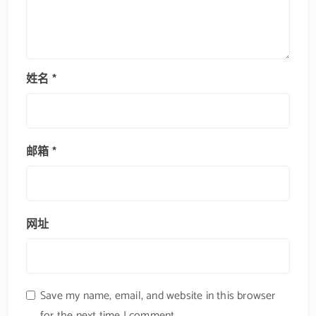
姓名
*
邮箱
*
网址
Save my name, email, and website in this browser
for the next time I comment.