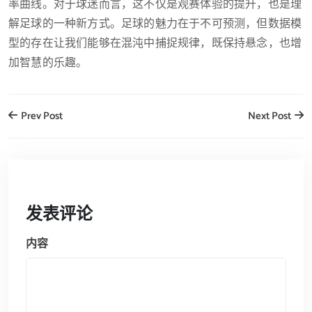
率曲线。对于球迷而言，这不仅是观赛体验的提升，也是理
解足球的一种新方式。足球的魅力在于不可预测，但数据模
型的存在让我们能够在混沌中捕捉规律，既保持悬念，也增
加智慧的乐趣。
Prev Post
Next Post
发表评论
内容