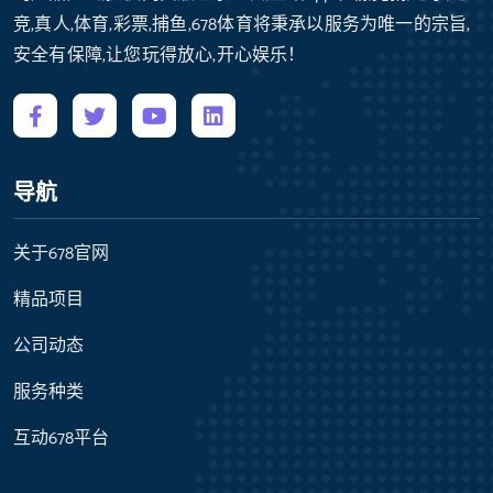
竞,真人,体育,彩票,捕鱼,678体育将秉承以服务为唯一的宗旨,
安全有保障,让您玩得放心,开心娱乐！
导航
关于678官网
精品项目
公司动态
服务种类
互动678平台