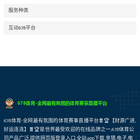
服务种类
互动678平台
678体育-全网最有氛围的体育赛事直播平台🧧🏆【财源广进,
好运连连】🧧🏆是世界最受欢迎的在线品牌之一,678体育公
司产品广泛,提供网页版登录入口,全站app下载,竞猜,电子,电