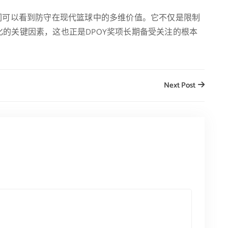
们可以看到防守在现代篮球中的多维价值。它不仅是限制
的关键因素，这也正是DPOY奖项长期备受关注的根本
Next Post