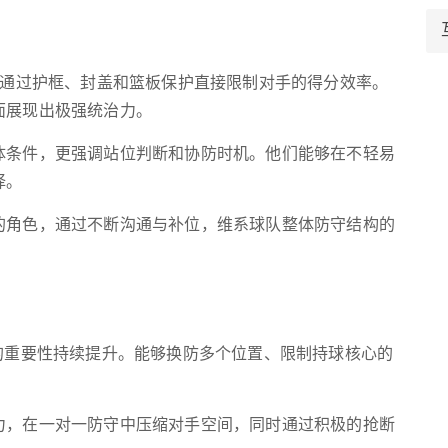
们通过护框、封盖和篮板保护直接限制对手的得分效率。
面展现出极强统治力。
体条件，更强调站位判断和协防时机。他们能够在不轻易
择。
的角色，通过不断沟通与补位，维系球队整体防守结构的
的重要性持续提升。能够换防多个位置、限制持球核心的
力，在一对一防守中压缩对手空间，同时通过积极的抢断