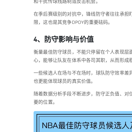
和干扰传球线路制造反击机会。
在季后赛级别的对抗中，锋线防守者往往承担
限，这也是其竞争DPOY的重要砝码。
4、防守影响与价值
衡量最佳防守球员，不能只停留在个人表现层
心，能够让队友在体系中各司其职，从而形成
一些候选人在场与不在场时，球队防守效率差异
也更能体现球员的真实价值。
随着数据分析手段不断进步，防守正负值、对位
要的位置。