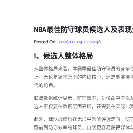
NBA最佳防守球员候选人及表现
Posted On:
2026-02-04 10:09:48
1、候选人整体格局
从整体格局来看，本赛季最佳防守球员的竞争
上。无论是镇守篮下的内线核心，还是能够覆
代的角色。
联盟数据统计显示，防守效率、对位命中率以
选人不仅要在数据层面亮眼，还需要在实际比
此外，球队战绩也在无形中影响评选走向。防
盟前列防守效率的球员，自然更容易获得媒体