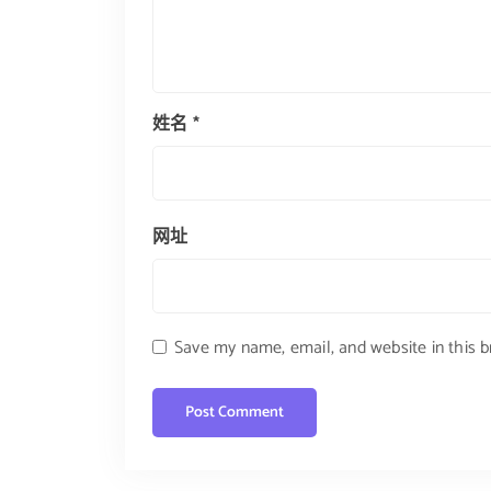
姓名
*
网址
Save my name, email, and website in this 