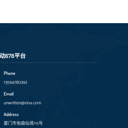
动678平台
Phone
13594780392
Email
unwritten@sina.com
Address
厦门市匆曲仙境115号