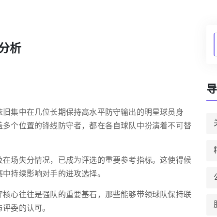
分析
导
依旧集中在几位长期保持高水平防守输出的明星球员身
盖多个位置的锋线防守者，都在各自球队中扮演着不可替
及在场失分情况，已成为评选的重要参考指标。这使得候
赛中持续影响对手的进攻选择。
守核心往往是强队的重要基石，那些能够带领球队保持联
与评委的认可。