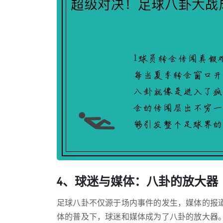
4、球迷与媒体：八卦的放大器
足球八卦不仅源于场内事件的发生，媒体的报
体的普及下，球迷和媒体成为了八卦的放大器