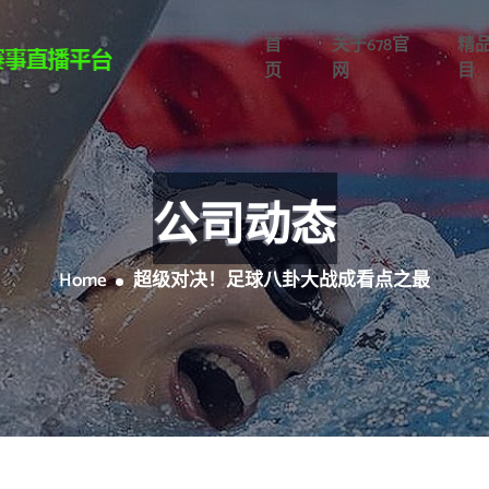
首
关于678官
精
页
网
目
公司动态
Home
超级对决！足球八卦大战成看点之最