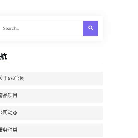
航
关于678官网
精品项目
公司动态
服务种类