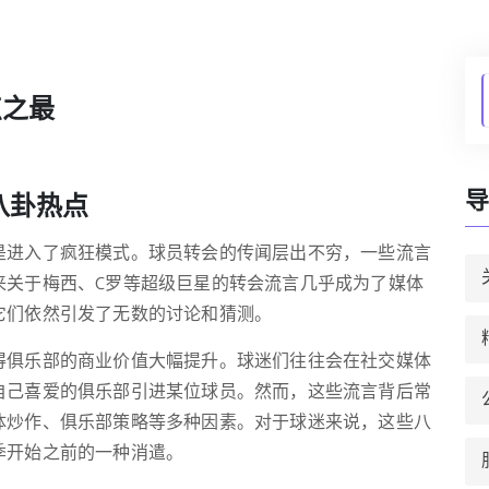
点之最
导
八卦热点
是进入了疯狂模式。球员转会的传闻层出不穷，一些流言
来关于梅西、C罗等超级巨星的转会流言几乎成为了媒体
它们依然引发了无数的讨论和猜测。
得俱乐部的商业价值大幅提升。球迷们往往会在社交媒体
自己喜爱的俱乐部引进某位球员。然而，这些流言背后常
体炒作、俱乐部策略等多种因素。对于球迷来说，这些八
季开始之前的一种消遣。