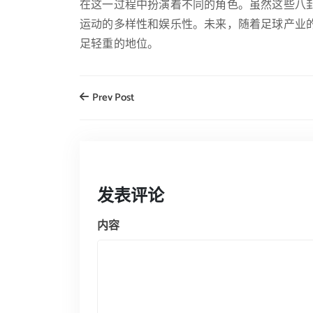
在这一过程中扮演着不同的角色。虽然这些八
运动的多样性和娱乐性。未来，随着足球产业
足轻重的地位。
Prev Post
发表评论
内容