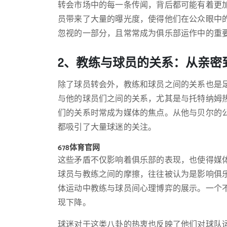
转会市场中的每一条传闻，背后都可能有着更
员带来了大量的曝光度，使得他们在公众眼中的
忽视的一部分，且常常成为俱乐部运作中的重
2、教练与球员的关系：从亲密
除了球员转会外，教练和球员之间的关系也是
与他的球员们之间的关系，尤其是与托特纳姆
们的关系时常成为媒体的焦点。从他与贝尔的
都吸引了大量球迷的关注。
678体育官网
这些矛盾不仅影响着俱乐部的表现，也使得媒
球员与教练之间的摩擦，往往被认为是影响俱
体运动中教练与球员间心理博弈的展示。一个
现下降。
球迷对于这类八卦的热衷也反映了他们对球队