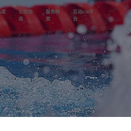
品项
公司动
服务种
互动678平
态
类
台