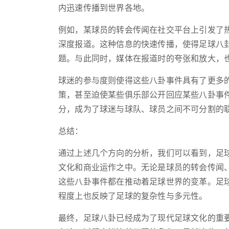
内迅速传播到世界各地。
例如，某球员的转会传闻在社交平台上引发了
深度报道。这种信息的快速传播，使得足球八
题。与此同时，媒体在报道时的夸张和放大，
球迷的参与度则使得这些八卦事件具有了更多
策，甚至迫使某些俱乐部公开回应某些八卦事
分，成为了球迷与球队、球员之间不可分割的
总结：
通过上述几个方向的分析，我们可以看到，足
文化和商业运作之中。无论是球员的转会传闻
这些八卦事件都在推动着足球世界的变革。足
程度上也反映了足球的复杂性与多元性。
最终，足球八卦已经成为了现代足球文化的重