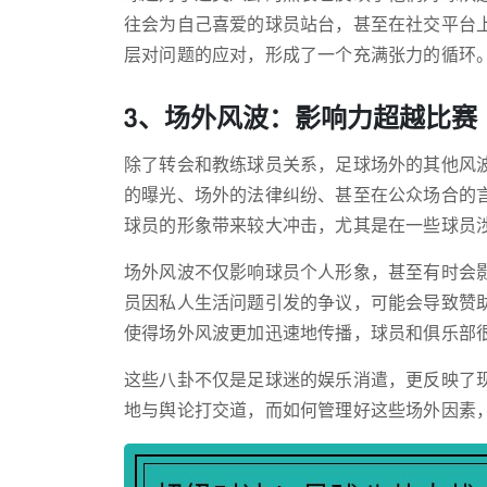
往会为自己喜爱的球员站台，甚至在社交平台
层对问题的应对，形成了一个充满张力的循环
3、场外风波：影响力超越比赛
除了转会和教练球员关系，足球场外的其他风
的曝光、场外的法律纠纷、甚至在公众场合的
球员的形象带来较大冲击，尤其是在一些球员
场外风波不仅影响球员个人形象，甚至有时会
员因私人生活问题引发的争议，可能会导致赞
使得场外风波更加迅速地传播，球员和俱乐部
这些八卦不仅是足球迷的娱乐消遣，更反映了
地与舆论打交道，而如何管理好这些场外因素